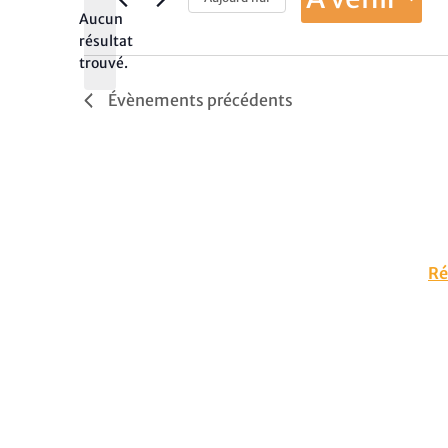
Aucun
Sélectionnez
résultat
une
Notice
date.
trouvé.
Évènements
précédents
Ré