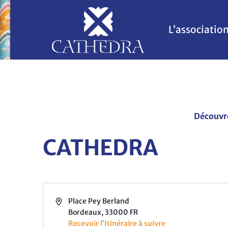
L’associatio
Découvre
CATHEDRA
Adresse
Place Pey Berland
Bordeaux
,
33000
FR
Recevoir l’Itinéraire à suivre