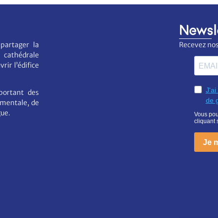
Newsl
partager la
Recevez nos 
 cathédrale
rir l’édifice
portant des
umentale, de
gue.